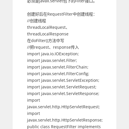
必须是javax.servlet包下的Filter接口。
创建好后在RequestFilter中创建线程：
//创建线程
threadLocalRequest、
threadLocalResponse
在doFilter()方法中写
//把request、response传入
import java.io.IOException;
import javax.servlet.Filter;
import javax.servlet.FilterChain;
import javax.servlet.FilterConfig;
import javax.servlet.ServletException;
import javax.servlet.ServletRequest;
import javax.servlet.ServletResponse;
import
javax.servlet.http.HttpServletRequest;
import
javax.servlet.http.HttpServletResponse;
public class RequestFilter implements