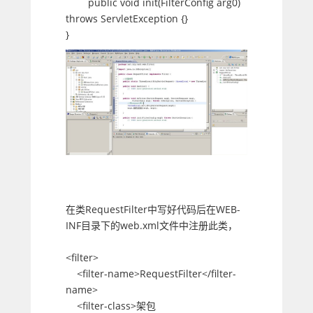
public void init(FilterConfig arg0)
throws ServletException {}
}
在类RequestFilter中写好代码后在WEB-
INF目录下的web.xml文件中注册此类，
<filter>
<filter-name>RequestFilter</filter-
name>
<filter-class>架包