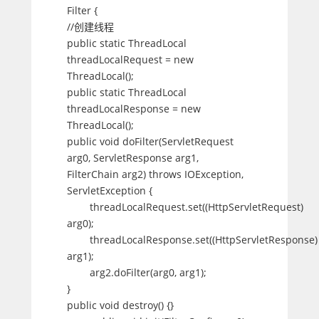
Filter {
//创建线程
public static ThreadLocal
threadLocalRequest = new
ThreadLocal();
public static ThreadLocal
threadLocalResponse = new
ThreadLocal();
public void doFilter(ServletRequest
arg0, ServletResponse arg1,
FilterChain arg2) throws IOException,
ServletException {
threadLocalRequest.set((HttpServletRequest)
arg0);
threadLocalResponse.set((HttpServletResponse)
arg1);
arg2.doFilter(arg0, arg1);
}
public void destroy() {}