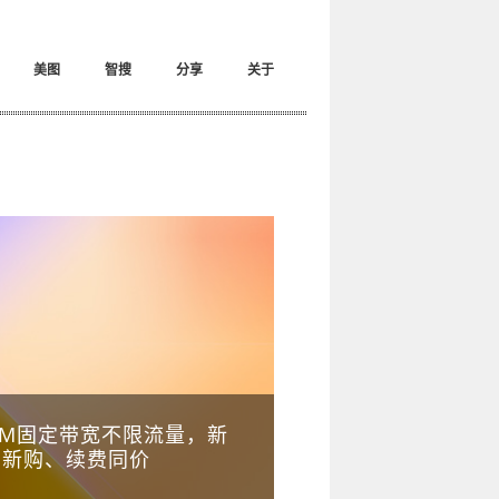
美图
智搜
分享
关于
 3M固定带宽不限流量，新
，新购、续费同价