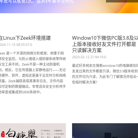
在Linux下Zeek环境搭建
Window10下微信PC版3.8及
上版本接收好友文件打开都是
024-11-15 08:55:57.0
只读解决方案
zeek 是一个开源的网络分析框架，侧重于网
2023-02-12 21:44:19.0
络安全监控。与防火墙或入侵防御系统等传统
安全工具不同，Zeek不是一种主动防御机
最近好多网友在搜索window10的电脑微信
制。相反，它在传感器上安静地运行——无论
友发过来的文件都是只读，微信3.9版本收到
是硬件、软件、虚拟还是基于云实时分析网络
的文件均为只读，为此专门了解情况并给出
流量。Zeek捕获高保真事务日志、文件内容
些临时解决方案！
和可定制的数据输出，非常适合安全分析师手
动审查或集成到SIEM系统中。