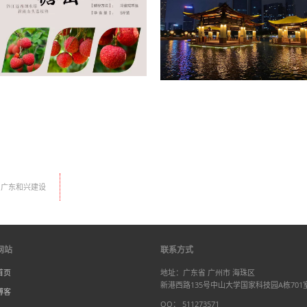
广东和兴建设
网站
联系方式
首页
地址：广东省 广州市 海珠区
新港西路135号中山大学国家科技园A栋701
博客
QQ： 511273571